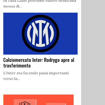
In casa Lazio potrebbe essere vicina una
mossa di...
Calciomercato Inter: Rodrygo apre al
trasferimento
L'Inter sta facendo passi importanti
verso la...