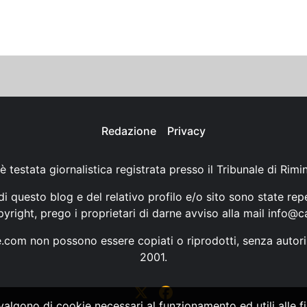
Redazione
Privacy
è testata giornalistica registrata presso il Tribunale di Rimi
i questo blog e del relativo profilo e/o sito sono state rep
opyright, prego i proprietari di darne avviso alla mail
info@ca
ne.com non possono essere copiati o riprodotti, senza autori
2001.
vvalgono di cookie necessari al funzionamento ed utili alle fin