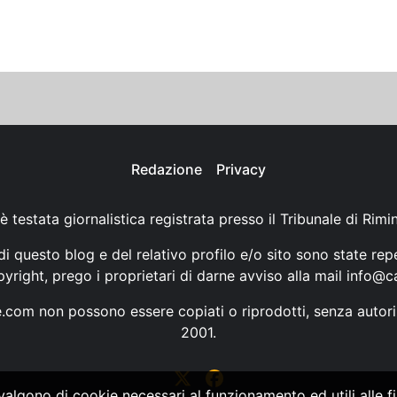
Redazione
Privacy
è testata giornalistica registrata presso il Tribunale di Rimi
i questo blog e del relativo profilo e/o sito sono state rep
opyright, prego i proprietari di darne avviso alla mail
info@ca
ne.com non possono essere copiati o riprodotti, senza autori
2001.
vvalgono di cookie necessari al funzionamento ed utili alle fin