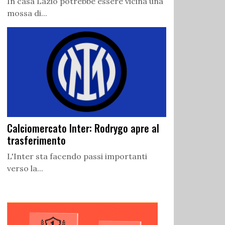
In casa Lazio potrebbe essere vicina una
mossa di...
Calciomercato Inter: Rodrygo apre al
trasferimento
L'Inter sta facendo passi importanti
verso la...