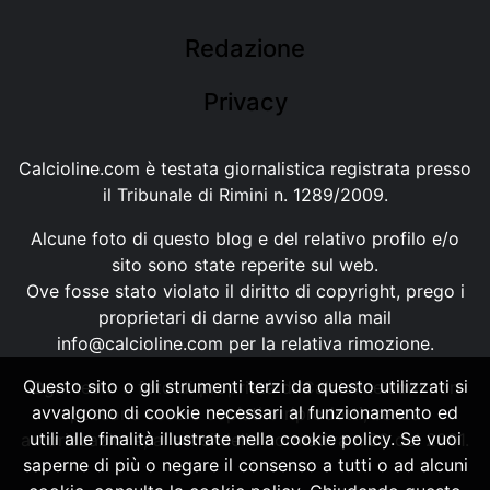
Redazione
Privacy
Calcioline.com è testata giornalistica registrata presso
il Tribunale di Rimini n. 1289/2009.
Alcune foto di questo blog e del relativo profilo e/o
sito sono state reperite sul web.
Ove fosse stato violato il diritto di copyright, prego i
proprietari di darne avviso alla mail
info@calcioline.com
per la relativa rimozione.
Questo sito o gli strumenti terzi da questo utilizzati si
Ogni testo e foto di proprietà di Calcioline.com non
avvalgono di cookie necessari al funzionamento ed
possono essere copiati o riprodotti, senza
utili alle finalità illustrate nella cookie policy. Se vuoi
autorizzazione, ai sensi della normativa n.29 del 2001.
saperne di più o negare il consenso a tutti o ad alcuni