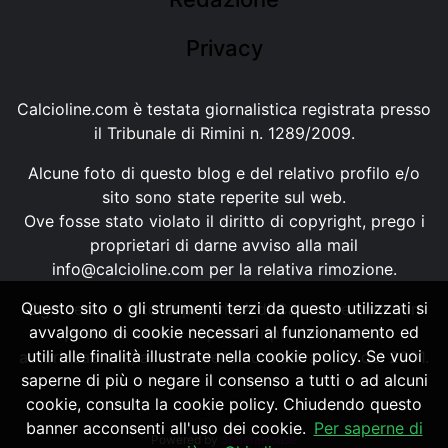
Privacy
Calcioline.com è testata giornalistica registrata presso
il Tribunale di Rimini n. 1289/2009.
Alcune foto di questo blog e del relativo profilo e/o
sito sono state reperite sul web.
Ove fosse stato violato il diritto di copyright, prego i
proprietari di darne avviso alla mail
info@calcioline.com
per la relativa rimozione.
Questo sito o gli strumenti terzi da questo utilizzati si
Ogni testo e foto di proprietà di Calcioline.com non
avvalgono di cookie necessari al funzionamento ed
possono essere copiati o riprodotti, senza
utili alle finalità illustrate nella cookie policy. Se vuoi
autorizzazione, ai sensi della normativa n.29 del 2001.
saperne di più o negare il consenso a tutti o ad alcuni
cookie, consulta la cookie policy. Chiudendo questo
banner acconsenti all'uso dei cookie.
Per saperne di
Powered by
SpheraHouse