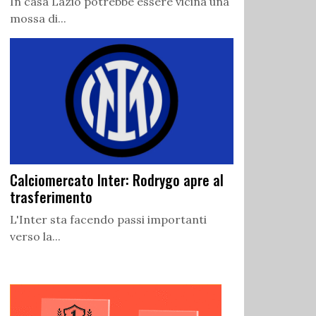
In casa Lazio potrebbe essere vicina una
mossa di...
Calciomercato Inter: Rodrygo apre al
trasferimento
L'Inter sta facendo passi importanti
verso la...