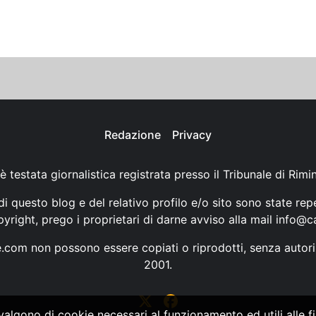
Redazione
Privacy
è testata giornalistica registrata presso il Tribunale di Rimi
i questo blog e del relativo profilo e/o sito sono state rep
opyright, prego i proprietari di darne avviso alla mail
info@ca
ne.com non possono essere copiati o riprodotti, senza autori
2001.
vvalgono di cookie necessari al funzionamento ed utili alle fin