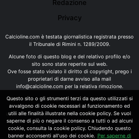
Redazione
Privacy
Calcioline.com è testata giornalistica registrata presso
il Tribunale di Rimini n. 1289/2009.
Alcune foto di questo blog e del relativo profilo e/o
sito sono state reperite sul web.
Ove fosse stato violato il diritto di copyright, prego i
proprietari di darne avviso alla mail
info@calcioline.com
per la relativa rimozione.
Questo sito o gli strumenti terzi da questo utilizzati si
Ogni testo e foto di proprietà di Calcioline.com non
avvalgono di cookie necessari al funzionamento ed
possono essere copiati o riprodotti, senza
utili alle finalità illustrate nella cookie policy. Se vuoi
autorizzazione, ai sensi della normativa n.29 del 2001.
saperne di più o negare il consenso a tutti o ad alcuni
cookie, consulta la cookie policy. Chiudendo questo
banner acconsenti all'uso dei cookie.
Per saperne di