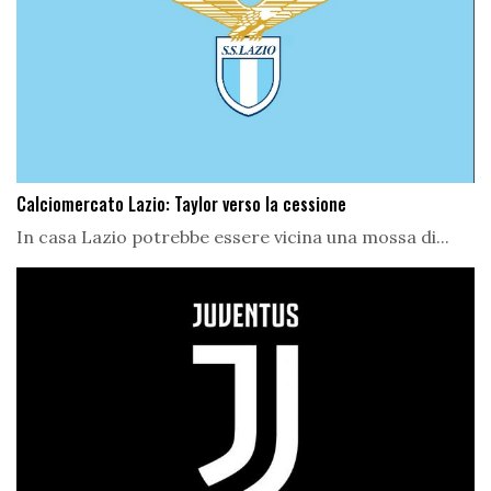
Calciomercato Lazio: Taylor verso la cessione
In casa Lazio potrebbe essere vicina una mossa di...