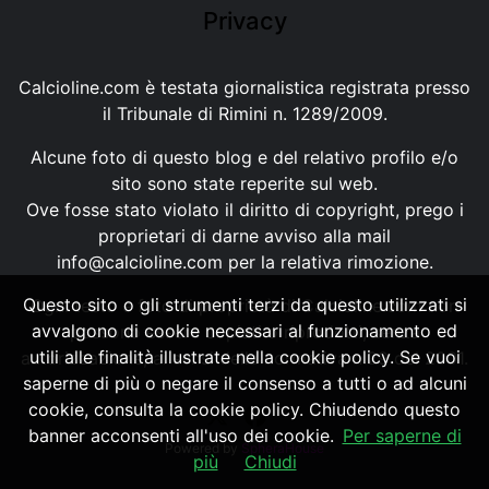
Privacy
Calcioline.com è testata giornalistica registrata presso
il Tribunale di Rimini n. 1289/2009.
Alcune foto di questo blog e del relativo profilo e/o
sito sono state reperite sul web.
Ove fosse stato violato il diritto di copyright, prego i
proprietari di darne avviso alla mail
info@calcioline.com
per la relativa rimozione.
Questo sito o gli strumenti terzi da questo utilizzati si
Ogni testo e foto di proprietà di Calcioline.com non
avvalgono di cookie necessari al funzionamento ed
possono essere copiati o riprodotti, senza
utili alle finalità illustrate nella cookie policy. Se vuoi
autorizzazione, ai sensi della normativa n.29 del 2001.
saperne di più o negare il consenso a tutti o ad alcuni
cookie, consulta la cookie policy. Chiudendo questo
banner acconsenti all'uso dei cookie.
Per saperne di
Powered by
SpheraHouse
più
Chiudi