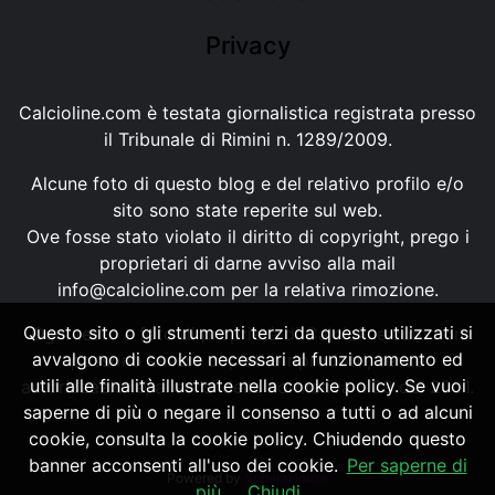
Privacy
Calcioline.com è testata giornalistica registrata presso
il Tribunale di Rimini n. 1289/2009.
Alcune foto di questo blog e del relativo profilo e/o
sito sono state reperite sul web.
Ove fosse stato violato il diritto di copyright, prego i
proprietari di darne avviso alla mail
info@calcioline.com
per la relativa rimozione.
Questo sito o gli strumenti terzi da questo utilizzati si
Ogni testo e foto di proprietà di Calcioline.com non
avvalgono di cookie necessari al funzionamento ed
possono essere copiati o riprodotti, senza
utili alle finalità illustrate nella cookie policy. Se vuoi
autorizzazione, ai sensi della normativa n.29 del 2001.
saperne di più o negare il consenso a tutti o ad alcuni
cookie, consulta la cookie policy. Chiudendo questo
banner acconsenti all'uso dei cookie.
Per saperne di
Powered by
SpheraHouse
più
Chiudi