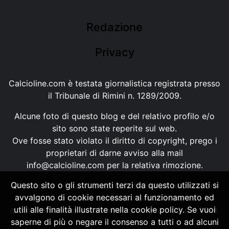
Redazione
Privacy
Calcioline.com è testata giornalistica registrata presso
il Tribunale di Rimini n. 1289/2009.
Alcune foto di questo blog e del relativo profilo e/o
sito sono state reperite sul web.
Ove fosse stato violato il diritto di copyright, prego i
proprietari di darne avviso alla mail
info@calcioline.com
per la relativa rimozione.
Questo sito o gli strumenti terzi da questo utilizzati si
Ogni testo e foto di proprietà di Calcioline.com non
avvalgono di cookie necessari al funzionamento ed
possono essere copiati o riprodotti, senza
utili alle finalità illustrate nella cookie policy. Se vuoi
autorizzazione, ai sensi della normativa n.29 del 2001.
saperne di più o negare il consenso a tutti o ad alcuni