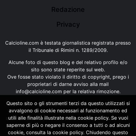
Redazione
Privacy
Calcioline.com è testata giornalistica registrata presso
il Tribunale di Rimini n. 1289/2009.
Alcune foto di questo blog e del relativo profilo e/o
sito sono state reperite sul web.
Ove fosse stato violato il diritto di copyright, prego i
proprietari di darne avviso alla mail
info@calcioline.com
per la relativa rimozione.
Questo sito o gli strumenti terzi da questo utilizzati si
Ogni testo e foto di proprietà di Calcioline.com non
avvalgono di cookie necessari al funzionamento ed
possono essere copiati o riprodotti, senza
utili alle finalità illustrate nella cookie policy. Se vuoi
autorizzazione, ai sensi della normativa n.29 del 2001.
saperne di più o negare il consenso a tutti o ad alcuni
cookie, consulta la cookie policy. Chiudendo questo