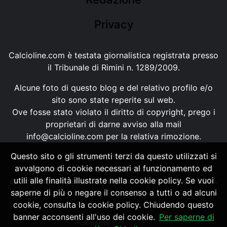
Privacy
Calcioline.com è testata giornalistica registrata presso
il Tribunale di Rimini n. 1289/2009.
Alcune foto di questo blog e del relativo profilo e/o
sito sono state reperite sul web.
Ove fosse stato violato il diritto di copyright, prego i
proprietari di darne avviso alla mail
info@calcioline.com
per la relativa rimozione.
Questo sito o gli strumenti terzi da questo utilizzati si
Ogni testo e foto di proprietà di Calcioline.com non
avvalgono di cookie necessari al funzionamento ed
possono essere copiati o riprodotti, senza
utili alle finalità illustrate nella cookie policy. Se vuoi
autorizzazione, ai sensi della normativa n.29 del 2001.
saperne di più o negare il consenso a tutti o ad alcuni
cookie, consulta la cookie policy. Chiudendo questo
banner acconsenti all'uso dei cookie.
Per saperne di
Powered by
SpheraHouse