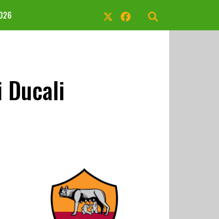
2026
 Ducali