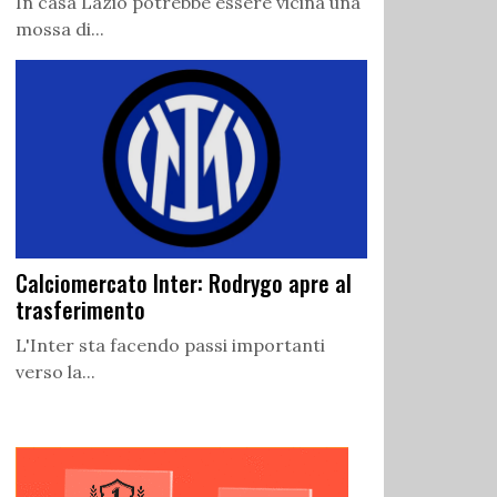
In casa Lazio potrebbe essere vicina una
mossa di...
Calciomercato Inter: Rodrygo apre al
trasferimento
L'Inter sta facendo passi importanti
verso la...