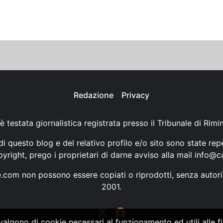
Redazione
Privacy
è testata giornalistica registrata presso il Tribunale di Rimi
i questo blog e del relativo profilo e/o sito sono state rep
opyright, prego i proprietari di darne avviso alla mail
info@ca
ne.com non possono essere copiati o riprodotti, senza autori
2001.
vvalgono di cookie necessari al funzionamento ed utili alle fin