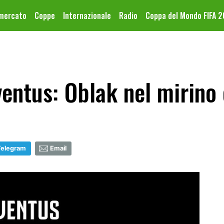
omercato
Coppe
Internazionale
Radio
Coppa del Mondo FIFA 
entus: Oblak nel mirino 
Telegram
Email