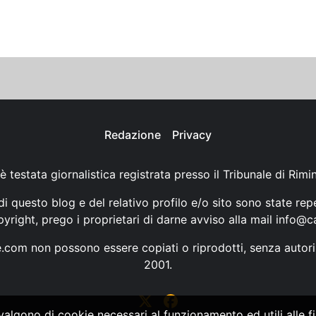
Redazione
Privacy
è testata giornalistica registrata presso il Tribunale di Rimi
i questo blog e del relativo profilo e/o sito sono state rep
opyright, prego i proprietari di darne avviso alla mail
info@ca
ne.com non possono essere copiati o riprodotti, senza autori
2001.
vvalgono di cookie necessari al funzionamento ed utili alle fin