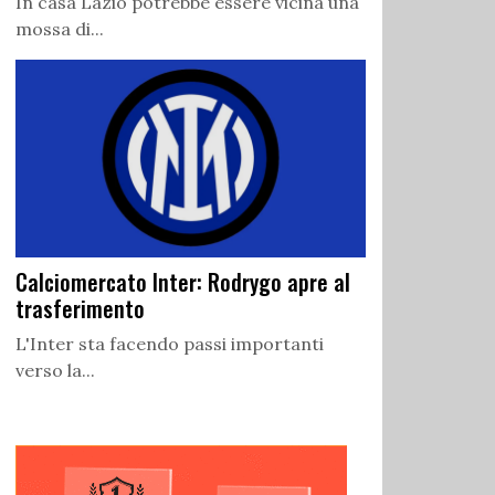
In casa Lazio potrebbe essere vicina una
mossa di...
Calciomercato Inter: Rodrygo apre al
trasferimento
L'Inter sta facendo passi importanti
verso la...