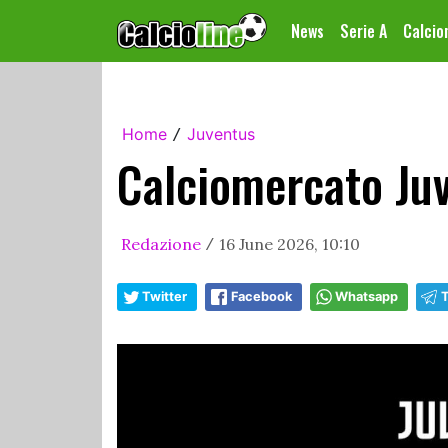
News
Serie A
Calci
Home
Juventus
/
Calciomercato Juv
Redazione
16 June 2026, 10:10
/
Twitter
Facebook
Whatsapp