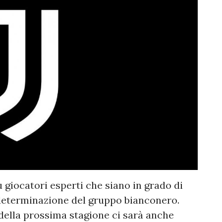
 giocatori esperti che siano in grado di
 determinazione del gruppo bianconero.
 della prossima stagione ci sarà anche