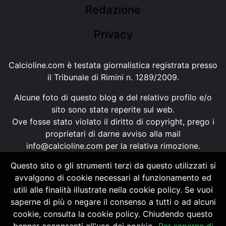
Redazione
Privacy
Calcioline.com è testata giornalistica registrata presso
il Tribunale di Rimini n. 1289/2009.
Alcune foto di questo blog e del relativo profilo e/o
sito sono state reperite sul web.
Ove fosse stato violato il diritto di copyright, prego i
proprietari di darne avviso alla mail
info@calcioline.com
per la relativa rimozione.
Questo sito o gli strumenti terzi da questo utilizzati si
Ogni testo e foto di proprietà di Calcioline.com non
avvalgono di cookie necessari al funzionamento ed
possono essere copiati o riprodotti, senza
utili alle finalità illustrate nella cookie policy. Se vuoi
autorizzazione, ai sensi della normativa n.29 del 2001.
saperne di più o negare il consenso a tutti o ad alcuni
cookie, consulta la cookie policy. Chiudendo questo