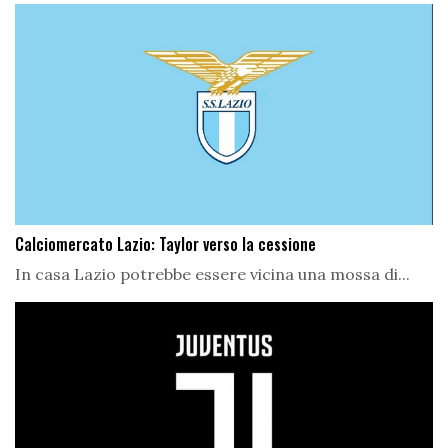
Calciomercato Lazio: Taylor verso la cessione
In casa Lazio potrebbe essere vicina una mossa di...