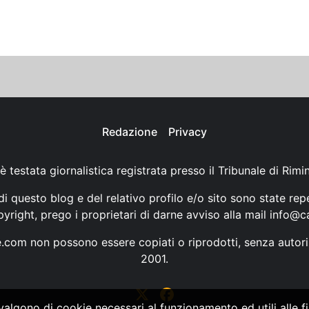
Redazione
Privacy
è testata giornalistica registrata presso il Tribunale di Rimi
i questo blog e del relativo profilo e/o sito sono state rep
opyright, prego i proprietari di darne avviso alla mail
info@ca
ne.com non possono essere copiati o riprodotti, senza autori
2001.
vvalgono di cookie necessari al funzionamento ed utili alle fin