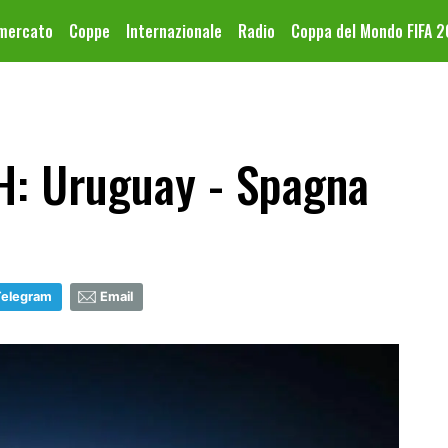
omercato
Coppe
Internazionale
Radio
Coppa del Mondo FIFA 
H: Uruguay - Spagna
Telegram
Email