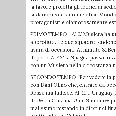
a favore proietta gli iberici ai sedi
sudamericani, annunciati ai Mondial
protagonisti e clamorosamente est
PRIMO TEMPO - Al 2' Muslera ha un
approfitta. Le due squadre tendono
avara di occasioni. Al minuto 31 B
di poco. Al 42' la Spagna passa in 
con un Muslera nella circostanza n
SECONDO TEMPO- Per vedere la pri
con Dani Olmo che, entrato da poco,
Rosse ma fallisce. Al 41' l' Uruguay
di De La Cruz ma Unai Simon respin
malissimo.restando in dieci nel fin
brutto fallo su Cubarsi.