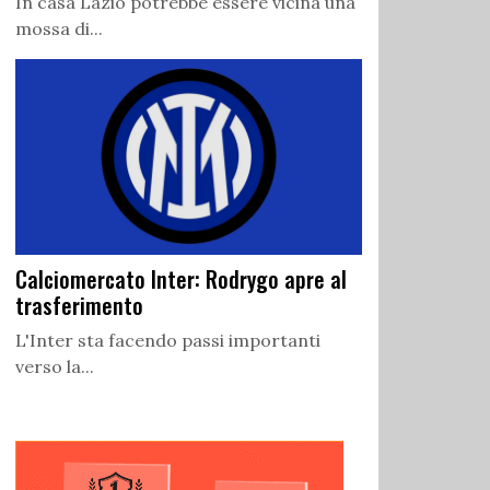
In casa Lazio potrebbe essere vicina una
mossa di...
Calciomercato Inter: Rodrygo apre al
trasferimento
L'Inter sta facendo passi importanti
verso la...