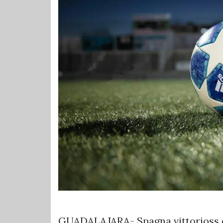
GUADALAJARA- Spagna vittorioss e pr