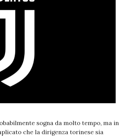
probabilmente sogna da molto tempo, ma in
plicato che la dirigenza torinese sia