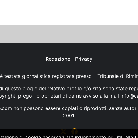
Redazione
Privacy
è testata giornalistica registrata presso il Tribunale di Rimi
i questo blog e del relativo profilo e/o sito sono state rep
opyright, prego i proprietari di darne avviso alla mail
info@ca
ne.com non possono essere copiati o riprodotti, senza autori
2001.
vvalgono di cookie necessari al funzionamento ed utili alle fin