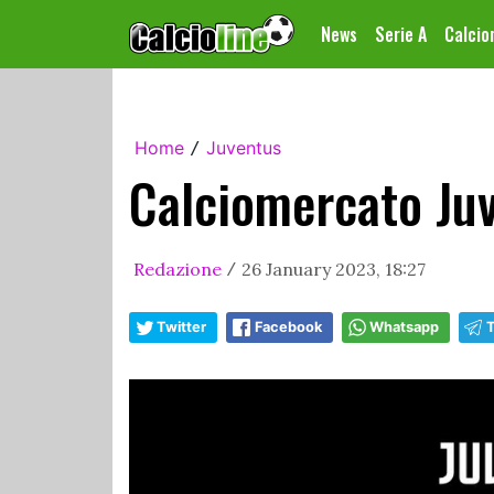
News
Serie A
Calci
Home
Juventus
/
Calciomercato Juv
Redazione
26 January 2023, 18:27
/
Twitter
Facebook
Whatsapp