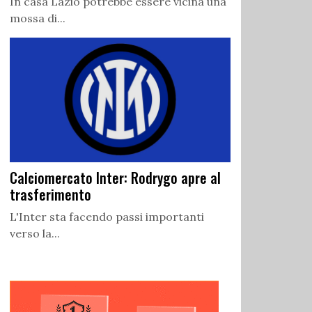
In casa Lazio potrebbe essere vicina una
mossa di...
Calciomercato Inter: Rodrygo apre al
trasferimento
L'Inter sta facendo passi importanti
verso la...