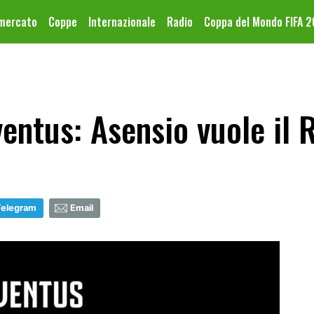
omercato
Coppe
Internazionale
Radio
Coppa del Mondo FIFA 
entus: Asensio vuole il 
Telegram
Email