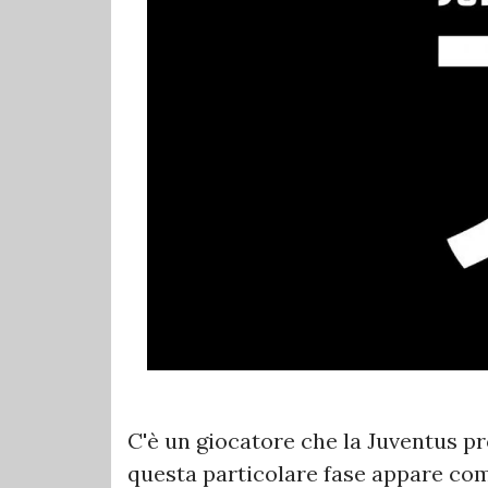
C'è un giocatore che la Juventus 
questa particolare fase appare com