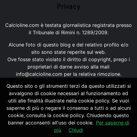
Privacy
Calcioline.com è testata giornalistica registrata presso
il Tribunale di Rimini n. 1289/2009.
Alcune foto di questo blog e del relativo profilo e/o
sito sono state reperite sul web.
Ove fosse stato violato il diritto di copyright, prego i
proprietari di darne avviso alla mail
info@calcioline.com
per la relativa rimozione.
Questo sito o gli strumenti terzi da questo utilizzati si
Ogni testo e foto di proprietà di Calcioline.com non
avvalgono di cookie necessari al funzionamento ed
possono essere copiati o riprodotti, senza
utili alle finalità illustrate nella cookie policy. Se vuoi
autorizzazione, ai sensi della normativa n.29 del 2001.
saperne di più o negare il consenso a tutti o ad alcuni
cookie, consulta la cookie policy. Chiudendo questo
banner acconsenti all'uso dei cookie.
Per saperne di
Powered by
SpheraHouse
più
Chiudi