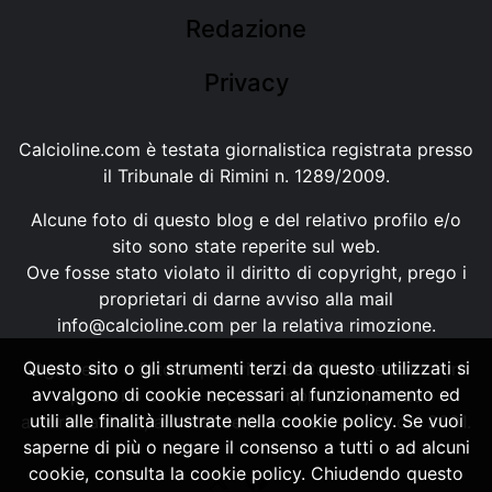
Redazione
Privacy
Calcioline.com è testata giornalistica registrata presso
il Tribunale di Rimini n. 1289/2009.
Alcune foto di questo blog e del relativo profilo e/o
sito sono state reperite sul web.
Ove fosse stato violato il diritto di copyright, prego i
proprietari di darne avviso alla mail
info@calcioline.com
per la relativa rimozione.
Questo sito o gli strumenti terzi da questo utilizzati si
Ogni testo e foto di proprietà di Calcioline.com non
avvalgono di cookie necessari al funzionamento ed
possono essere copiati o riprodotti, senza
utili alle finalità illustrate nella cookie policy. Se vuoi
autorizzazione, ai sensi della normativa n.29 del 2001.
saperne di più o negare il consenso a tutti o ad alcuni
cookie, consulta la cookie policy. Chiudendo questo