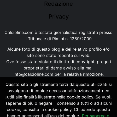
Redazione
Privacy
Calcioline.com è testata giornalistica registrata presso
il Tribunale di Rimini n. 1289/2009.
Alcune foto di questo blog e del relativo profilo e/o
sito sono state reperite sul web.
Ove fosse stato violato il diritto di copyright, prego i
proprietari di darne avviso alla mail
info@calcioline.com
per la relativa rimozione.
Questo sito o gli strumenti terzi da questo utilizzati si
Ogni testo e foto di proprietà di Calcioline.com non
avvalgono di cookie necessari al funzionamento ed
possono essere copiati o riprodotti, senza
utili alle finalità illustrate nella cookie policy. Se vuoi
autorizzazione, ai sensi della normativa n.29 del 2001.
saperne di più o negare il consenso a tutti o ad alcuni
cookie, consulta la cookie policy. Chiudendo questo
banner acconsenti all'uso dei cookie.
Per saperne di