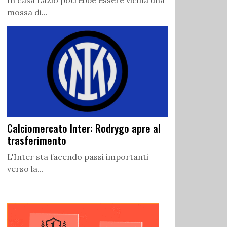
In casa Lazio potrebbe essere vicina una
mossa di...
Calciomercato Inter: Rodrygo apre al
trasferimento
L'Inter sta facendo passi importanti
verso la...