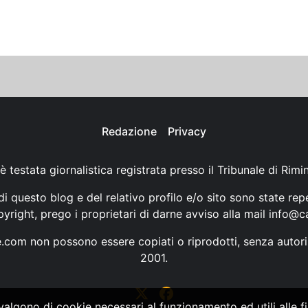
Redazione
Privacy
è testata giornalistica registrata presso il Tribunale di Rimi
i questo blog e del relativo profilo e/o sito sono state rep
opyright, prego i proprietari di darne avviso alla mail
info@ca
ne.com non possono essere copiati o riprodotti, senza autori
2001.
vvalgono di cookie necessari al funzionamento ed utili alle fin