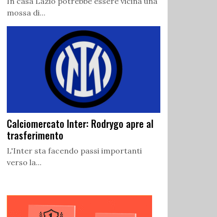
In casa Lazio potrebbe essere vicina una
mossa di...
Calciomercato Inter: Rodrygo apre al
trasferimento
L'Inter sta facendo passi importanti
verso la...