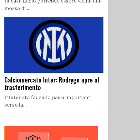
In casa Lazio potrebbe essere vicina una
mossa di...
Calciomercato Inter: Rodrygo apre al
trasferimento
L'Inter sta facendo passi importanti
verso la...