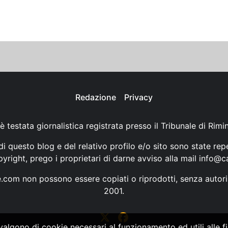
Redazione
Privacy
è testata giornalistica registrata presso il Tribunale di Rimi
i questo blog e del relativo profilo e/o sito sono state rep
opyright, prego i proprietari di darne avviso alla mail
info@ca
ne.com non possono essere copiati o riprodotti, senza autori
2001.
vvalgono di cookie necessari al funzionamento ed utili alle fin