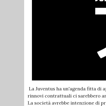
La Juventus ha un'agenda fitta di ap
rinnovi contrattuali ci sarebbero an
La società avrebbe intenzione di p