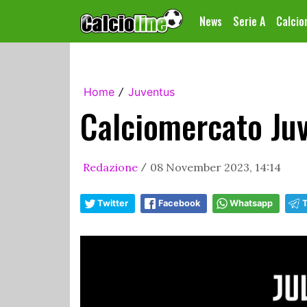
News
Serie A
Calci
Home
Juventus
/
Calciomercato Juv
Redazione
08 November 2023, 14:14
/
Twitter
Facebook
Whatsapp