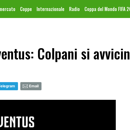
omercato
Coppe
Internazionale
Radio
Coppa del Mondo FIFA 
entus: Colpani si avvici
Telegram
Email