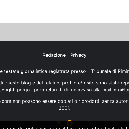
Redazione
Privacy
è testata giornalistica registrata presso il Tribunale di Rimi
i questo blog e del relativo profilo e/o sito sono state rep
opyright, prego i proprietari di darne avviso alla mail
info@ca
ne.com non possono essere copiati o riprodotti, senza autori
2001.
vvalgono di cookie necessari al funzionamento ed utili alle fin