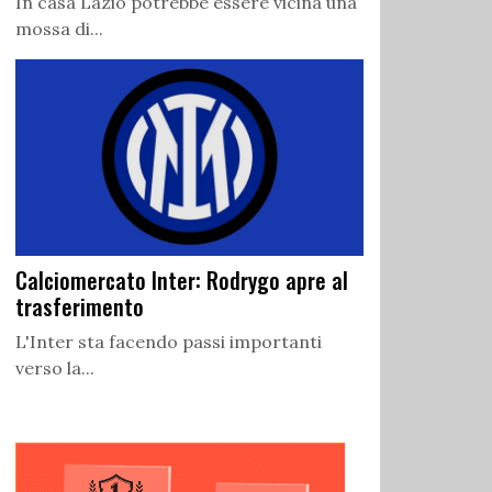
In casa Lazio potrebbe essere vicina una
mossa di...
Calciomercato Inter: Rodrygo apre al
trasferimento
L'Inter sta facendo passi importanti
verso la...