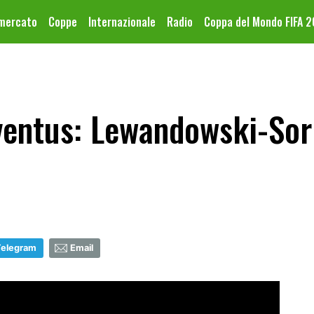
omercato
Coppe
Internazionale
Radio
Coppa del Mondo FIFA 
ventus: Lewandowski-Sor
Telegram
Email