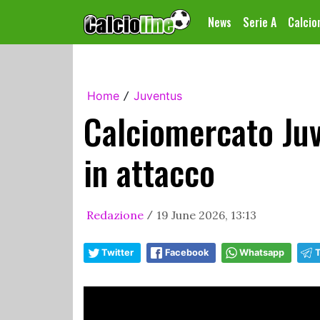
News
Serie A
Calci
Home
Juventus
/
Calciomercato Ju
in attacco
Redazione
19 June 2026, 13:13
/
Twitter
Facebook
Whatsapp