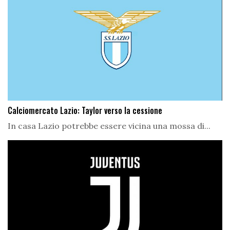
Calciomercato Lazio: Taylor verso la cessione
In casa Lazio potrebbe essere vicina una mossa di...