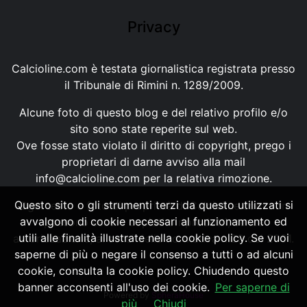
Privacy
Calcioline.com è testata giornalistica registrata presso
il Tribunale di Rimini n. 1289/2009.
Alcune foto di questo blog e del relativo profilo e/o
sito sono state reperite sul web.
Ove fosse stato violato il diritto di copyright, prego i
proprietari di darne avviso alla mail
info@calcioline.com
per la relativa rimozione.
Questo sito o gli strumenti terzi da questo utilizzati si
Ogni testo e foto di proprietà di Calcioline.com non
avvalgono di cookie necessari al funzionamento ed
possono essere copiati o riprodotti, senza
utili alle finalità illustrate nella cookie policy. Se vuoi
autorizzazione, ai sensi della normativa n.29 del 2001.
saperne di più o negare il consenso a tutti o ad alcuni
cookie, consulta la cookie policy. Chiudendo questo
banner acconsenti all'uso dei cookie.
Per saperne di
Powered by
SpheraHouse
più
Chiudi