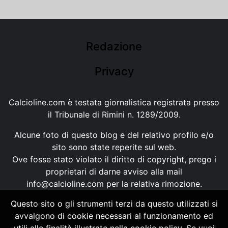
Redazione
Privacy
Calcioline.com è testata giornalistica registrata presso
il Tribunale di Rimini n. 1289/2009.
Alcune foto di questo blog e del relativo profilo e/o
sito sono state reperite sul web.
Ove fosse stato violato il diritto di copyright, prego i
proprietari di darne avviso alla mail
info@calcioline.com
per la relativa rimozione.
Questo sito o gli strumenti terzi da questo utilizzati si
Ogni testo e foto di proprietà di Calcioline.com non
avvalgono di cookie necessari al funzionamento ed
possono essere copiati o riprodotti, senza