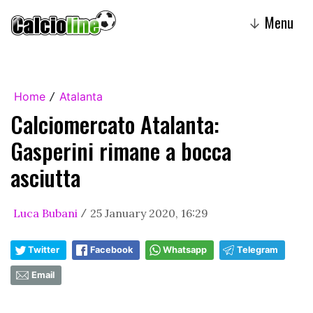
Menu
↓
Home
Atalanta
/
Calciomercato Atalanta:
Gasperini rimane a bocca
asciutta
Luca Bubani
25 January 2020, 16:29
/
Twitter
Facebook
Whatsapp
Telegram
Email