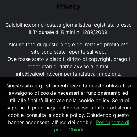
Privacy
Calcioline.com è testata giornalistica registrata presso
il Tribunale di Rimini n. 1289/2009.
Alcune foto di questo blog e del relativo profilo e/o
sito sono state reperite sul web.
Ove fosse stato violato il diritto di copyright, prego i
proprietari di darne avviso alla mail
info@calcioline.com
per la relativa rimozione.
Questo sito o gli strumenti terzi da questo utilizzati si
Ogni testo e foto di proprietà di Calcioline.com non
avvalgono di cookie necessari al funzionamento ed
possono essere copiati o riprodotti, senza
utili alle finalità illustrate nella cookie policy. Se vuoi
autorizzazione, ai sensi della normativa n.29 del 2001.
saperne di più o negare il consenso a tutti o ad alcuni
cookie, consulta la cookie policy. Chiudendo questo
banner acconsenti all'uso dei cookie.
Per saperne di
Powered by
SpheraHouse
più
Chiudi