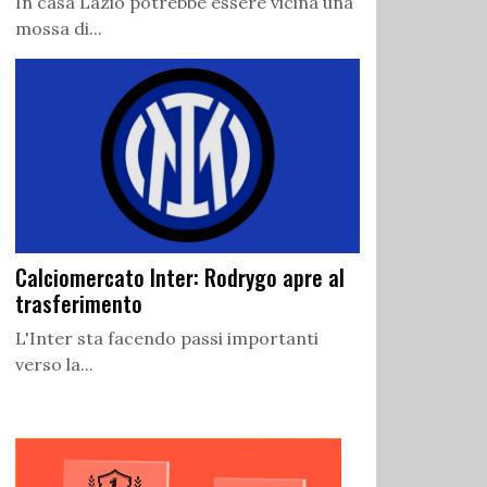
In casa Lazio potrebbe essere vicina una
mossa di...
Calciomercato Inter: Rodrygo apre al
trasferimento
L'Inter sta facendo passi importanti
verso la...