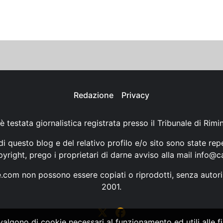
Redazione
Privacy
è testata giornalistica registrata presso il Tribunale di Rimi
i questo blog e del relativo profilo e/o sito sono state rep
opyright, prego i proprietari di darne avviso alla mail
info@ca
ne.com non possono essere copiati o riprodotti, senza autori
2001.
vvalgono di cookie necessari al funzionamento ed utili alle fin