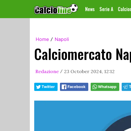
News
Serie A
Calci
Home
Napoli
/
Calciomercato Nap
Redazione
23 October 2024, 12:12
/
Twitter
Facebook
Whatsapp