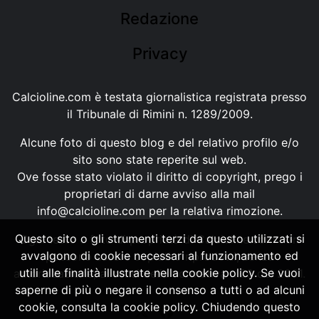
Redazione
Privacy
Calcioline.com è testata giornalistica registrata presso
il Tribunale di Rimini n. 1289/2009.
Alcune foto di questo blog e del relativo profilo e/o
sito sono state reperite sul web.
Ove fosse stato violato il diritto di copyright, prego i
proprietari di darne avviso alla mail
info@calcioline.com
per la relativa rimozione.
Questo sito o gli strumenti terzi da questo utilizzati si
Ogni testo e foto di proprietà di Calcioline.com non
avvalgono di cookie necessari al funzionamento ed
possono essere copiati o riprodotti, senza
utili alle finalità illustrate nella cookie policy. Se vuoi
autorizzazione, ai sensi della normativa n.29 del 2001.
saperne di più o negare il consenso a tutti o ad alcuni
cookie, consulta la cookie policy. Chiudendo questo