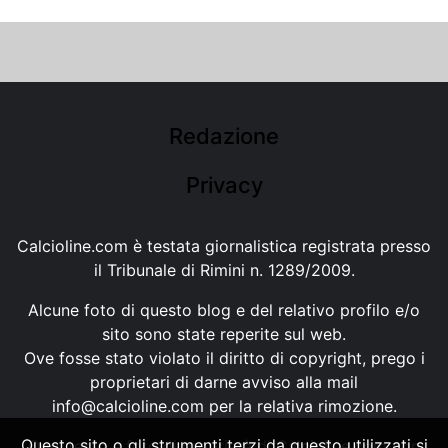
Redazione
Privacy
Calcioline.com è testata giornalistica registrata presso
il Tribunale di Rimini n. 1289/2009.
Alcune foto di questo blog e del relativo profilo e/o
sito sono state reperite sul web.
Ove fosse stato violato il diritto di copyright, prego i
proprietari di darne avviso alla mail
info@calcioline.com
per la relativa rimozione.
Questo sito o gli strumenti terzi da questo utilizzati si
Ogni testo e foto di proprietà di Calcioline.com non