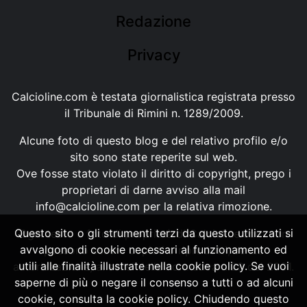
Redazione
Privacy
Calcioline.com è testata giornalistica registrata presso
il Tribunale di Rimini n. 1289/2009.
Alcune foto di questo blog e del relativo profilo e/o
sito sono state reperite sul web.
Ove fosse stato violato il diritto di copyright, prego i
proprietari di darne avviso alla mail
info@calcioline.com
per la relativa rimozione.
Questo sito o gli strumenti terzi da questo utilizzati si
Ogni testo e foto di proprietà di Calcioline.com non
avvalgono di cookie necessari al funzionamento ed
possono essere copiati o riprodotti, senza
utili alle finalità illustrate nella cookie policy. Se vuoi
autorizzazione, ai sensi della normativa n.29 del 2001.
saperne di più o negare il consenso a tutti o ad alcuni
cookie, consulta la cookie policy. Chiudendo questo