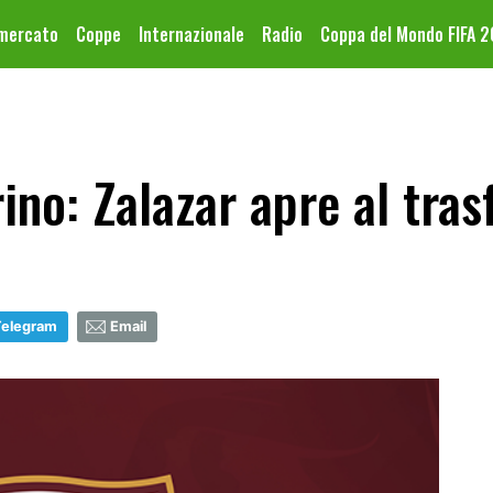
omercato
Coppe
Internazionale
Radio
Coppa del Mondo FIFA 
ino: Zalazar apre al tra
Telegram
Email