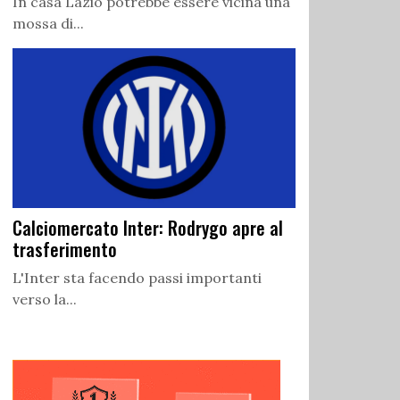
In casa Lazio potrebbe essere vicina una
mossa di...
Calciomercato Inter: Rodrygo apre al
trasferimento
L'Inter sta facendo passi importanti
verso la...