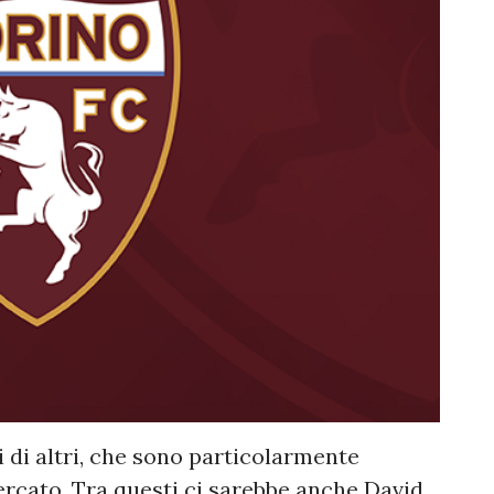
i di altri, che sono particolarmente
ercato. Tra questi ci sarebbe anche David