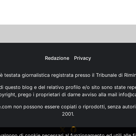
Redazione
Privacy
è testata giornalistica registrata presso il Tribunale di Rimi
i questo blog e del relativo profilo e/o sito sono state rep
opyright, prego i proprietari di darne avviso alla mail
info@ca
ne.com non possono essere copiati o riprodotti, senza autori
2001.
vvalgono di cookie necessari al funzionamento ed utili alle fin