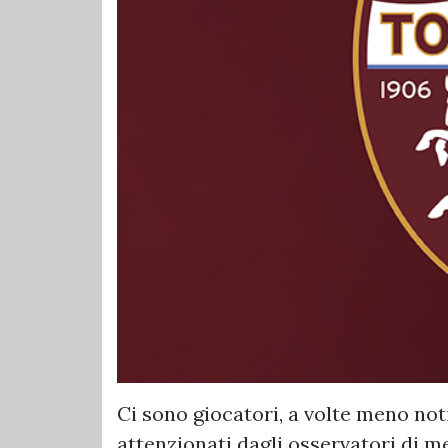
Ci sono giocatori, a volte meno not
attenzionati dagli osservatori di m