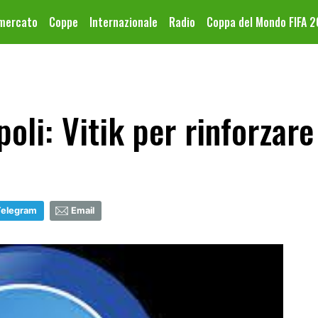
omercato
Coppe
Internazionale
Radio
Coppa del Mondo FIFA 
li: Vitik per rinforzare 
Telegram
Email