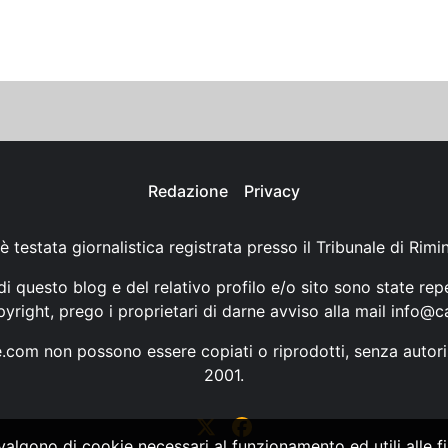
Redazione
Privacy
è testata giornalistica registrata presso il Tribunale di Rimi
i questo blog e del relativo profilo e/o sito sono state rep
opyright, prego i proprietari di darne avviso alla mail
info@ca
ne.com non possono essere copiati o riprodotti, senza autori
2001.
vvalgono di cookie necessari al funzionamento ed utili alle fin