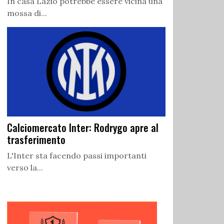
In casa Lazio potrebbe essere vicina una
mossa di...
Calciomercato Inter: Rodrygo apre al
trasferimento
L'Inter sta facendo passi importanti
verso la...