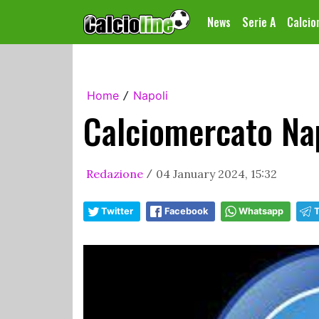
News
Serie A
Calci
Home
Napoli
/
Calciomercato Napo
Redazione
04 January 2024, 15:32
/
Twitter
Facebook
Whatsapp