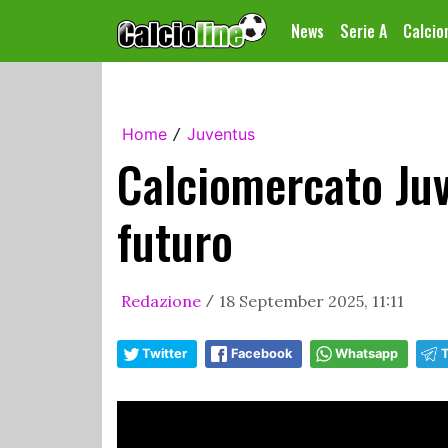
News
Serie A
Calci
Home
Juventus
/
Calciomercato Juv
futuro
Redazione
18 September 2025, 11:11
/
Twitter
Facebook
Whatsapp