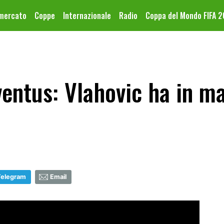
omercato
Coppe
Internazionale
Radio
Coppa del Mondo FIFA 
entus: Vlahovic ha in ma
Telegram
Email