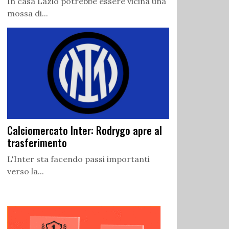
In casa Lazio potrebbe essere vicina una
mossa di...
Calciomercato Inter: Rodrygo apre al
trasferimento
L'Inter sta facendo passi importanti
verso la...