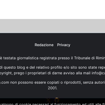
Redazione
Privacy
è testata giornalistica registrata presso il Tribunale di Rimi
i questo blog e del relativo profilo e/o sito sono state rep
opyright, prego i proprietari di darne avviso alla mail
info@ca
ne.com non possono essere copiati o riprodotti, senza autori
2001.
vvalgono di cookie necessari al funzionamento ed utili alle fin