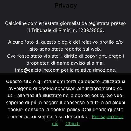
Privacy
Calcioline.com è testata giornalistica registrata presso
il Tribunale di Rimini n. 1289/2009.
Alcune foto di questo blog e del relativo profilo e/o
sito sono state reperite sul web.
Ove fosse stato violato il diritto di copyright, prego i
proprietari di darne avviso alla mail
info@calcioline.com
per la relativa rimozione.
Questo sito o gli strumenti terzi da questo utilizzati si
Ogni testo e foto di proprietà di Calcioline.com non
avvalgono di cookie necessari al funzionamento ed
possono essere copiati o riprodotti, senza
utili alle finalità illustrate nella cookie policy. Se vuoi
autorizzazione, ai sensi della normativa n.29 del 2001.
saperne di più o negare il consenso a tutti o ad alcuni
cookie, consulta la cookie policy. Chiudendo questo
banner acconsenti all'uso dei cookie.
Per saperne di
Powered by
SpheraHouse
più
Chiudi