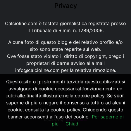
Privacy
Calcioline.com è testata giornalistica registrata presso
il Tribunale di Rimini n. 1289/2009.
Alcune foto di questo blog e del relativo profilo e/o
sito sono state reperite sul web.
Ove fosse stato violato il diritto di copyright, prego i
proprietari di darne avviso alla mail
info@calcioline.com
per la relativa rimozione.
Questo sito o gli strumenti terzi da questo utilizzati si
Ogni testo e foto di proprietà di Calcioline.com non
avvalgono di cookie necessari al funzionamento ed
possono essere copiati o riprodotti, senza
utili alle finalità illustrate nella cookie policy. Se vuoi
autorizzazione, ai sensi della normativa n.29 del 2001.
saperne di più o negare il consenso a tutti o ad alcuni
cookie, consulta la cookie policy. Chiudendo questo
banner acconsenti all'uso dei cookie.
Per saperne di
Powered by
SpheraHouse
più
Chiudi