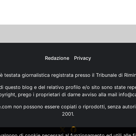
Redazione
Privacy
è testata giornalistica registrata presso il Tribunale di Rimi
i questo blog e del relativo profilo e/o sito sono state rep
opyright, prego i proprietari di darne avviso alla mail
info@ca
ne.com non possono essere copiati o riprodotti, senza autori
2001.
vvalgono di cookie necessari al funzionamento ed utili alle fin