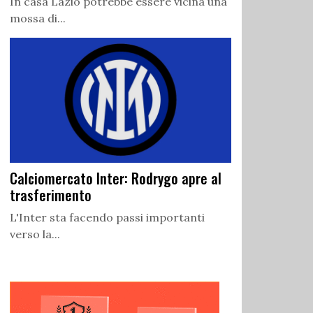
In casa Lazio potrebbe essere vicina una
mossa di...
Calciomercato Inter: Rodrygo apre al
trasferimento
L'Inter sta facendo passi importanti
verso la...