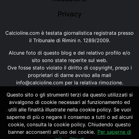
Privacy
Calcioline.com è testata giornalistica registrata presso
il Tribunale di Rimini n. 1289/2009.
Alcune foto di questo blog e del relativo profilo e/o
sito sono state reperite sul web.
Ove fosse stato violato il diritto di copyright, prego i
proprietari di darne avviso alla mail
info@calcioline.com
per la relativa rimozione.
Questo sito o gli strumenti terzi da questo utilizzati si
Ogni testo e foto di proprietà di Calcioline.com non
avvalgono di cookie necessari al funzionamento ed
possono essere copiati o riprodotti, senza
utili alle finalità illustrate nella cookie policy. Se vuoi
autorizzazione, ai sensi della normativa n.29 del 2001.
saperne di più o negare il consenso a tutti o ad alcuni
cookie, consulta la cookie policy. Chiudendo questo
banner acconsenti all'uso dei cookie.
Per saperne di
Powered by
SpheraHouse