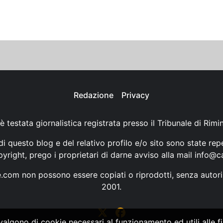
Redazione
Privacy
è testata giornalistica registrata presso il Tribunale di Rimi
i questo blog e del relativo profilo e/o sito sono state rep
opyright, prego i proprietari di darne avviso alla mail
info@ca
ne.com non possono essere copiati o riprodotti, senza autori
2001.
vvalgono di cookie necessari al funzionamento ed utili alle fin