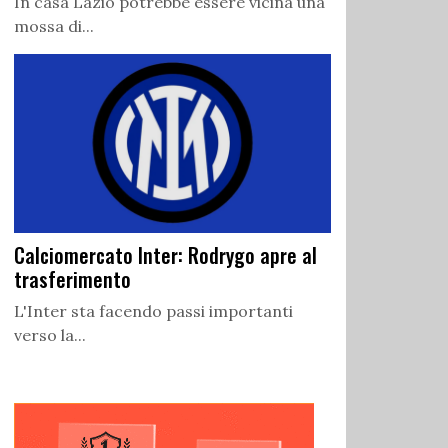
In casa Lazio potrebbe essere vicina una
mossa di...
Calciomercato Inter: Rodrygo apre al
trasferimento
L'Inter sta facendo passi importanti
verso la...