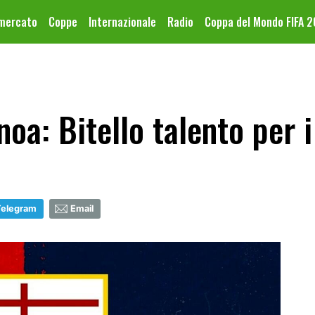
omercato
Coppe
Internazionale
Radio
Coppa del Mondo FIFA 
oa: Bitello talento per i
Telegram
Email