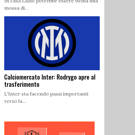
In casa Lazio potrebbe essere vicina una
mossa di...
Calciomercato Inter: Rodrygo apre al
trasferimento
L'Inter sta facendo passi importanti
verso la...