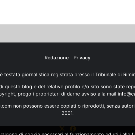
Redazione
Privacy
è testata giornalistica registrata presso il Tribunale di Rimi
i questo blog e del relativo profilo e/o sito sono state rep
opyright, prego i proprietari di darne avviso alla mail
info@ca
ne.com non possono essere copiati o riprodotti, senza autori
2001.
vvalgono di cookie necessari al funzionamento ed utili alle fin