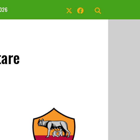
2026
tare