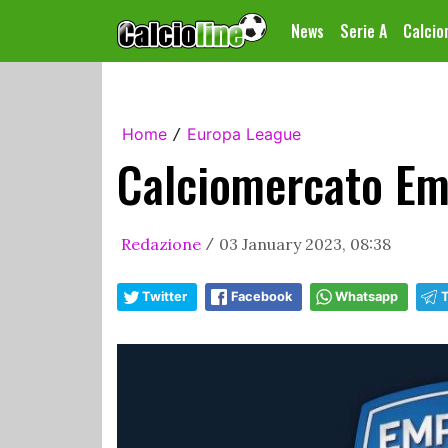
News
Serie A
Calci
Home
Europa League
/
Calciomercato Emp
Redazione
03 January 2023, 08:38
/
Twitter
Facebook
Whatsapp