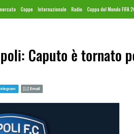
omercato
Coppe
Internazionale
Radio
Coppa del Mondo FIFA 
oli: Caputo è tornato p
Telegram
Email