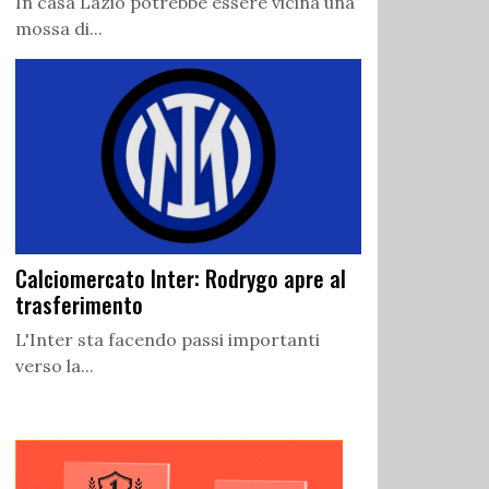
In casa Lazio potrebbe essere vicina una
mossa di...
Calciomercato Inter: Rodrygo apre al
trasferimento
L'Inter sta facendo passi importanti
verso la...