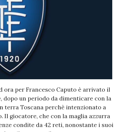
ed ora per Francesco Caputo è arrivato il
, dopo un periodo da dimenticare con la
in terra Toscana perchè intenzionato a
. Il giocatore, che con la maglia azzurra
enze condite da 42 reti, nonostante i suoi