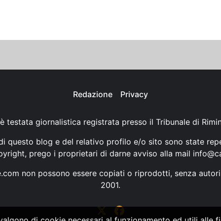
Redazione
Privacy
è testata giornalistica registrata presso il Tribunale di Rimi
i questo blog e del relativo profilo e/o sito sono state rep
opyright, prego i proprietari di darne avviso alla mail
info@ca
ne.com non possono essere copiati o riprodotti, senza autori
2001.
vvalgono di cookie necessari al funzionamento ed utili alle fin