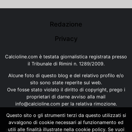
Redazione
Privacy
Calcioline.com è testata giornalistica registrata presso
il Tribunale di Rimini n. 1289/2009.
Alcune foto di questo blog e del relativo profilo e/o
sito sono state reperite sul web.
Ove fosse stato violato il diritto di copyright, prego i
proprietari di darne avviso alla mail
info@calcioline.com
per la relativa rimozione.
Questo sito o gli strumenti terzi da questo utilizzati si
Ogni testo e foto di proprietà di Calcioline.com non
avvalgono di cookie necessari al funzionamento ed
possono essere copiati o riprodotti, senza
utili alle finalità illustrate nella cookie policy. Se vuoi
autorizzazione, ai sensi della normativa n.29 del 2001.