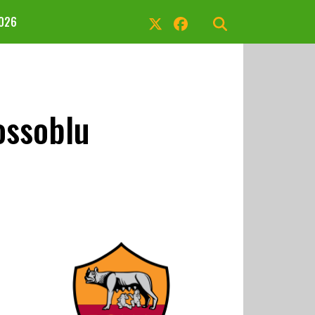
2026
ossoblu