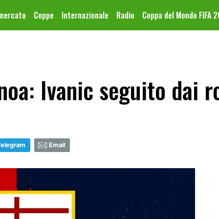
omercato
Coppe
Internazionale
Radio
Coppa del Mondo FIFA 
oa: Ivanic seguito dai r
Telegram
Email