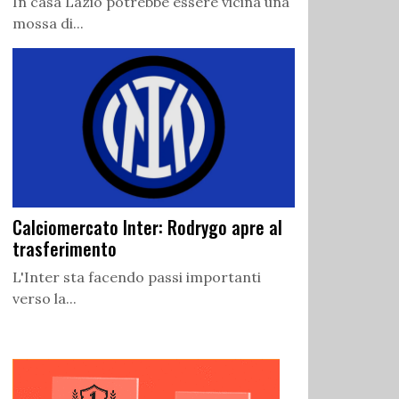
In casa Lazio potrebbe essere vicina una
mossa di...
Calciomercato Inter: Rodrygo apre al
trasferimento
L'Inter sta facendo passi importanti
verso la...