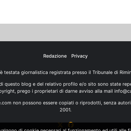
Redazione
Privacy
è testata giornalistica registrata presso il Tribunale di Rimi
i questo blog e del relativo profilo e/o sito sono state rep
opyright, prego i proprietari di darne avviso alla mail
info@ca
ne.com non possono essere copiati o riprodotti, senza autori
2001.
vvalgono di cookie necessari al funzionamento ed utili alle fin