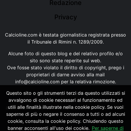
Redazione
Privacy
Calcioline.com è testata giornalistica registrata presso
il Tribunale di Rimini n. 1289/2009.
Alcune foto di questo blog e del relativo profilo e/o
sito sono state reperite sul web.
Ove fosse stato violato il diritto di copyright, prego i
proprietari di darne avviso alla mail
info@calcioline.com
per la relativa rimozione.
Questo sito o gli strumenti terzi da questo utilizzati si
Ogni testo e foto di proprietà di Calcioline.com non
avvalgono di cookie necessari al funzionamento ed
possono essere copiati o riprodotti, senza
utili alle finalità illustrate nella cookie policy. Se vuoi
autorizzazione, ai sensi della normativa n.29 del 2001.
saperne di più o negare il consenso a tutti o ad alcuni
cookie, consulta la cookie policy. Chiudendo questo
banner acconsenti all'uso dei cookie.
Per saperne di