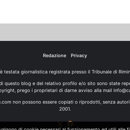
Redazione
Privacy
è testata giornalistica registrata presso il Tribunale di Rimi
i questo blog e del relativo profilo e/o sito sono state rep
opyright, prego i proprietari di darne avviso alla mail
info@ca
ne.com non possono essere copiati o riprodotti, senza autori
2001.
vvalgono di cookie necessari al funzionamento ed utili alle fin