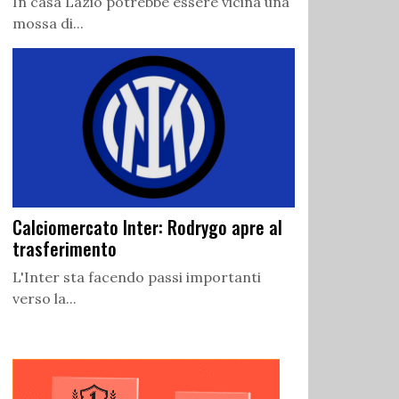
In casa Lazio potrebbe essere vicina una
mossa di...
Calciomercato Inter: Rodrygo apre al
trasferimento
L'Inter sta facendo passi importanti
verso la...