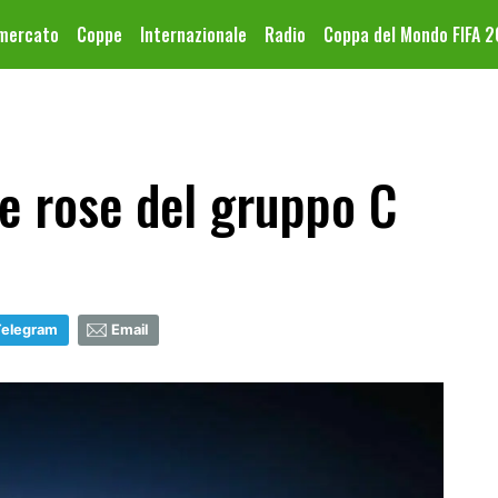
omercato
Coppe
Internazionale
Radio
Coppa del Mondo FIFA 
le rose del gruppo C
Telegram
Email