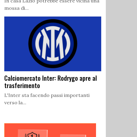
In casa Lazio potrebbe essere vicina una
mossa di...
Calciomercato Inter: Rodrygo apre al
trasferimento
L'Inter sta facendo passi importanti
verso la...