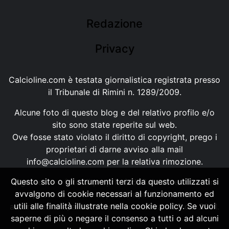
Redazione
Privacy
Calcioline.com è testata giornalistica registrata presso
il Tribunale di Rimini n. 1289/2009.
Alcune foto di questo blog e del relativo profilo e/o
sito sono state reperite sul web.
Ove fosse stato violato il diritto di copyright, prego i
proprietari di darne avviso alla mail
info@calcioline.com
per la relativa rimozione.
Questo sito o gli strumenti terzi da questo utilizzati si
Ogni testo e foto di proprietà di Calcioline.com non
avvalgono di cookie necessari al funzionamento ed
possono essere copiati o riprodotti, senza
utili alle finalità illustrate nella cookie policy. Se vuoi
autorizzazione, ai sensi della normativa n.29 del 2001.
saperne di più o negare il consenso a tutti o ad alcuni